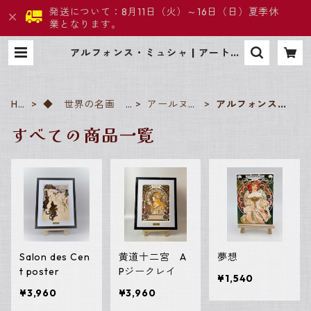
発送について：8月11日（火）～16日（日）夏季休
業となります。
アルフォンス・ミュシャ | アートプ
ロモート
HO
◆ 世界の名画
アールヌー
アルフォンス・
ME
ジャンル別
ヴォー
ミュシャ
すべての商品一覧
Salon des Cen
黄道十二宮 A
夢想
t poster
Pジークレイ
¥1,540
¥3,960
¥3,960