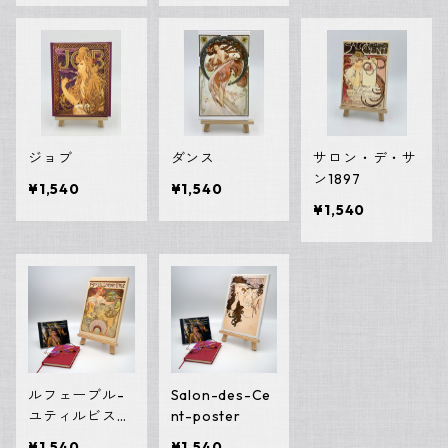
ジョブ
ダンス
サロン・デ・サ
ン1897
¥1,540
¥1,540
¥1,540
ルフェーブル-
Salon-des-Ce
ユティルビスケ
nt-poster
ット
¥1,540
¥1,540