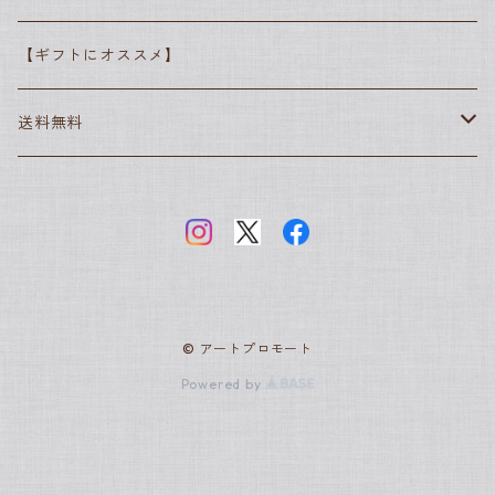
エドゥアール・マネ
ジョルジュ・スーラ
エドガー・ドガ
抽象派
【ギフトにオススメ】
エドガー・ドガ
フィンセント・ファン・ゴッホ
グスタフ・クリムト
ポール・セザンヌ
素朴派
送料無料
カミーユ・ピサロ
ポール・セザンヌ
アンリ・ルソー
ヨハネス・フェルメール
新古典主義
世界の名画
クロード・モネ
ジャック＝ルイ・ダヴィッド
サムトフト
アールヌーヴォー
日本の名画
ピエール＝オーギュスト・ルノワール
アルフォンス・ミュシャ
グスタフ・クリムト
ロココ
スヌーピー
© アートプロモート
ポール・シニャック
アンリ・ド・トゥールーズ＝ロートレック
Powered by
フランソワ・ブーシェ
ジョルジュ・スーラ
ラファエル前派
ジャン・オノレ・フラゴナール
ジョン・エヴァレット・ミレー
ジョン・エヴァレット・ミレー
バティニョール派