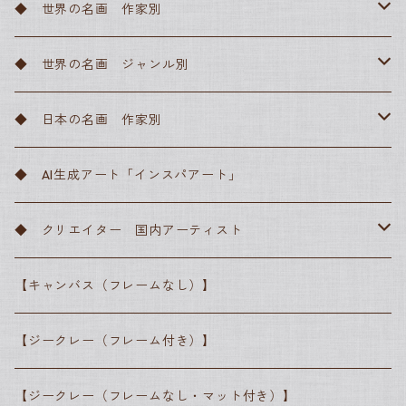
◆ 世界の名画 作家別
アルフォンス・ミュシャ
◆ 世界の名画 ジャンル別
アンリ・ド・トゥールーズ＝ロートレック
ルネッサンス
◆ 日本の名画 作家別
サンドロ・ボッティチェッリ
フィンセント・ファン・ゴッホ
バロック
川瀬巴水
◆ AI生成アート「インスパアート」
ピーテル・ブリューゲル
レンブラント・ファン・レイン
クロード・モネ
ロマン主義
横山大観
◆ クリエイター 国内アーティスト
ラファエロ・サンティ
カスパー・ダーヴィト・フリードリヒ
エドゥアール・マネ
写実主義
葛飾北斎
● 高田昌耶
【キャンバス（フレームなし）】
レオナルド・ダ・ヴィンチ
ジョゼフ・マロード・ウィリアム・ターナー
ジャン＝フランソワ・ミレー
ピエール＝オーギュスト・ルノワール
印象派
歌川広重
● しばさな
【ジークレー（フレーム付き）】
ヨハネス・フェルメール
アルフレッド・シスレー
ジャン＝フランソワ・ミレー
ポスト印象派
● シマザキミユキ
【ジークレー（フレームなし・マット付き）】