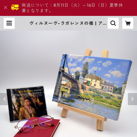
発送について：8月11日（火）～16日（日）夏季休
業となります。
ヴィルヌーヴ-ラガレンヌの橋 | アー
トプロモート