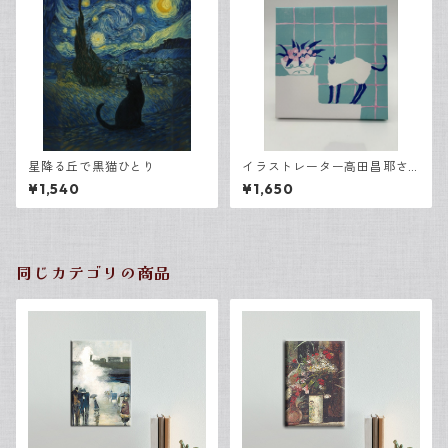
星降る丘で黒猫ひとり
イラストレーター高田昌耶さ
ん「猫」
¥1,540
¥1,650
同じカテゴリの商品