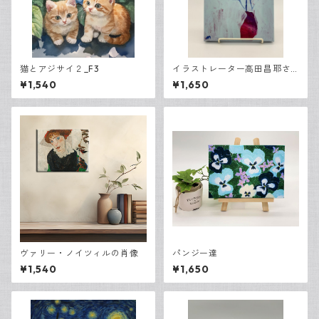
猫とアジサイ２_F3
イラストレーター高田昌耶さ
ん「小さな花瓶」
¥1,540
¥1,650
ヴァリー・ノイツィルの肖像
パンジー達
¥1,540
¥1,650