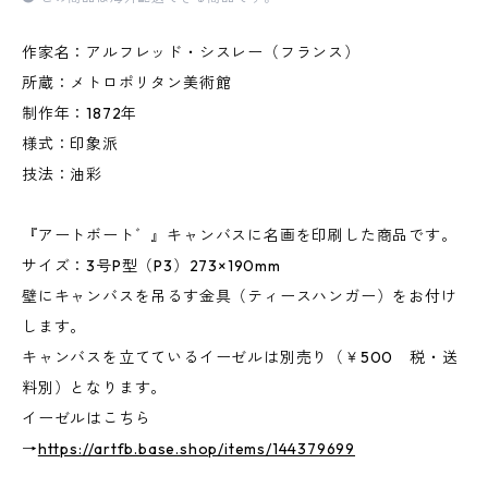
作家名：アルフレッド・シスレー（フランス）
所蔵：メトロポリタン美術館
制作年：1872年
様式：印象派
技法：油彩
『アートボート゛』キャンバスに名画を印刷した商品です。
サイズ：3号P型（P3）273×190mm
壁にキャンバスを吊るす金具（ティースハンガー）をお付け
します。
キャンバスを立てているイーゼルは別売り（￥500 税・送
料別）となります。
イーゼルはこちら
→
https://artfb.base.shop/items/144379699