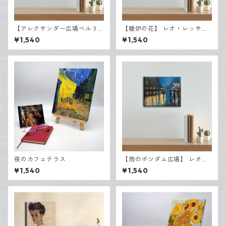
【アレクサンダー広場ベルリ
【暖炉の花】 レオ・レッサ
ン】 レオ・レッサー・ユリ
ー・ユリィ キャンバスP3
¥1,540
¥1,540
ィ キャンバスP3
夜のカフェテラス
【雨のポツダム広場】 レオ・
レッサー・ユリィ キャンバ
¥1,540
¥1,540
スF3