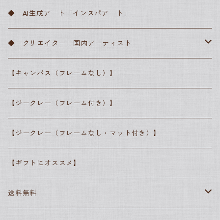
サンドロ・ボッティチェッリ
フィンセント・ファン・ゴッホ
バロック
川瀬巴水
◆ AI生成アート「インスパアート」
ピーテル・ブリューゲル
レンブラント・ファン・レイン
クロード・モネ
ロマン主義
横山大観
◆ クリエイター 国内アーティスト
ラファエロ・サンティ
カスパー・ダーヴィト・フリードリヒ
エドゥアール・マネ
写実主義
葛飾北斎
● 高田昌耶
【キャンバス（フレームなし）】
レオナルド・ダ・ヴィンチ
ジョゼフ・マロード・ウィリアム・ターナー
ジャン＝フランソワ・ミレー
ピエール＝オーギュスト・ルノワール
印象派
歌川広重
● しばさな
【ジークレー（フレーム付き）】
ヨハネス・フェルメール
アルフレッド・シスレー
ジャン＝フランソワ・ミレー
ポスト印象派
● シマザキミユキ
【ジークレー（フレームなし・マット付き）】
エドゥアール・マネ
ジョルジュ・スーラ
エドガー・ドガ
抽象派
【ギフトにオススメ】
エドガー・ドガ
フィンセント・ファン・ゴッホ
グスタフ・クリムト
ポール・セザンヌ
素朴派
送料無料
カミーユ・ピサロ
ポール・セザンヌ