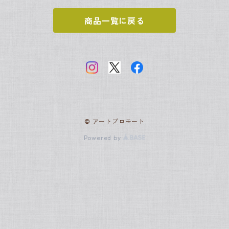
アンリ・ルソー
ヨハネス・フェルメール
新古典主義
世界の名画
商品一覧に戻る
クロード・モネ
ジャック＝ルイ・ダヴィッド
サムトフト
アールヌーヴォー
日本の名画
ピエール＝オーギュスト・ルノワール
アルフォンス・ミュシャ
グスタフ・クリムト
ロココ
スヌーピー
ポール・シニャック
アンリ・ド・トゥールーズ＝ロートレック
フランソワ・ブーシェ
ジョルジュ・スーラ
ラファエル前派
© アートプロモート
ジャン・オノレ・フラゴナール
ジョン・エヴァレット・ミレー
ジョン・エヴァレット・ミレー
バティニョール派
Powered by
アルフレッド・シスレー
アンリ・ルソー
レオナルド・ダ・ヴィンチ