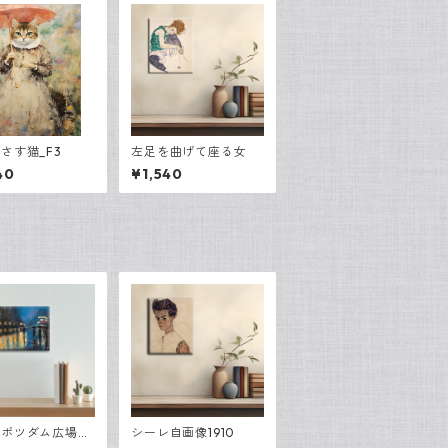
さす猫_F3
左足を曲げて座る女
40
¥1,540
のポツダム広場】
シーレ自画像1910
・レッサー・ユリ