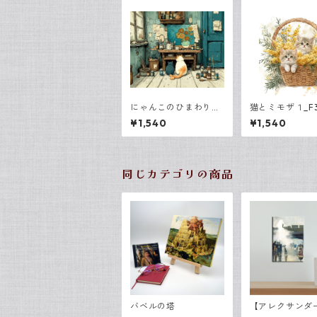
にゃんこのひまわりア
猫とミモザ１_F
トリエ
¥1,540
¥1,540
同じカテゴリの商品
バベルの塔
【アレクサンダ
ベルリン】 レ