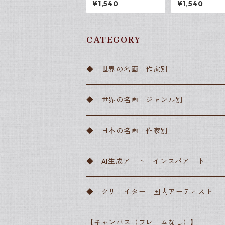
¥1,540
¥1,540
サー・ユリィ 
バスP3
CATEGORY
◆ 世界の名画 作家別
アルフォンス・ミュシャ
◆ 世界の名画 ジャンル別
アンリ・ド・トゥールーズ＝ロートレッ
ルネッサンス
◆ 日本の名画 作家別
サンドロ・ボッティチェッリ
フィンセント・ファン・ゴッホ
バロック
川瀬巴水
◆ AI生成アート「インスパアート」
ピーテル・ブリューゲル
レンブラント・ファン・レイン
クロード・モネ
ロマン主義
横山大観
◆ クリエイター 国内アーティスト
ラファエロ・サンティ
カスパー・ダーヴィト・フリードリヒ
エドゥアール・マネ
写実主義
葛飾北斎
● 高田昌耶
【キャンバス（フレームなし）】