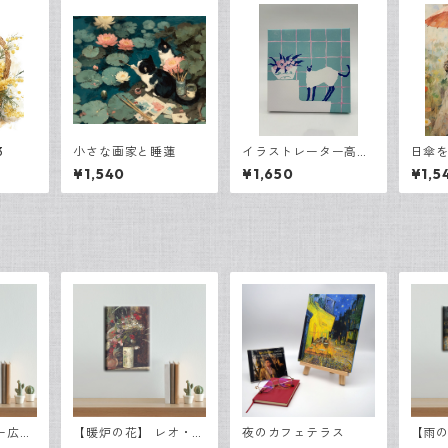
3
小さな画家と睡蓮
イラストレーター高田
日傘を
昌耶さん「猫」
¥1,540
¥1,650
¥1,5
ー広場
【暖炉の花】 レオ・レ
夜のカフェテラス
【雨
オ・レッ
ッサー・ユリィ キャ
レオ