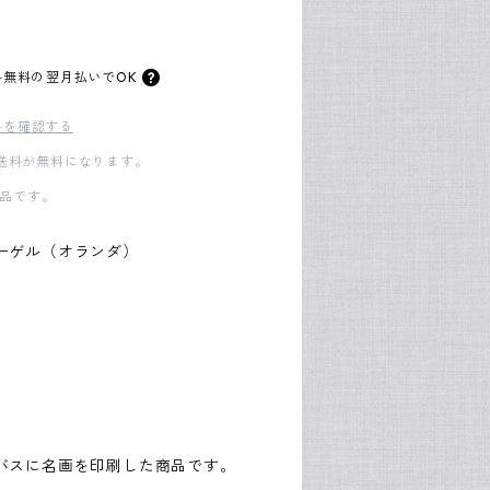
料無料の
翌月払いでOK
料を確認する
内送料が無料になります。
品です。
ーゲル（オランダ）
バスに名画を印刷した商品です。