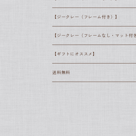
レオナルド・ダ・ヴィンチ
ジョゼフ・マロード・ウィリアム・ターナー
ジャン＝フランソワ・ミレー
ピエール＝オーギュスト・ルノワール
印象派
歌川広重
● しばさな
【ジークレー（フレーム付き）】
ヨハネス・フェルメール
アルフレッド・シスレー
ジャン＝フランソワ・ミレー
ポスト印象派
● シマザキミユキ
【ジークレー（フレームなし・マット付
エドゥアール・マネ
ジョルジュ・スーラ
エドガー・ドガ
抽象派
【ギフトにオススメ】
エドガー・ドガ
フィンセント・ファン・ゴッホ
グスタフ・クリムト
ポール・セザンヌ
素朴派
送料無料
カミーユ・ピサロ
ポール・セザンヌ
アンリ・ルソー
ヨハネス・フェルメール
新古典主義
世界の名画
クロード・モネ
ジャック＝ルイ・ダヴィッド
サムトフト
アールヌーヴォー
日本の名画
ピエール＝オーギュスト・ルノワール
アルフォンス・ミュシャ
グスタフ・クリムト
ロココ
スヌーピー