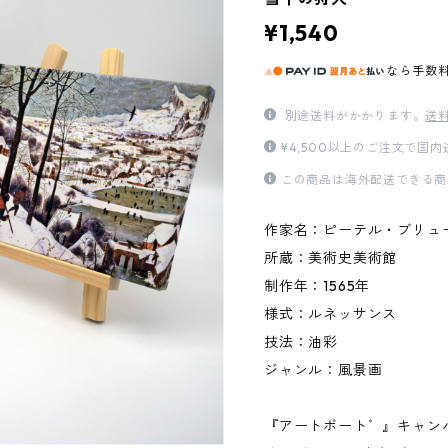
¥1,540
なら
手数
別途送料がかかります。
送
¥4,500以上のご注文で国
この商品は海外配送できる商
作家名：ピーテル・ブリュ
所蔵：美術史美術館
制作年：1565年
様式：ルネッサンス
技法：油彩
ジャンル：風景画
『アートボート゛』キャン