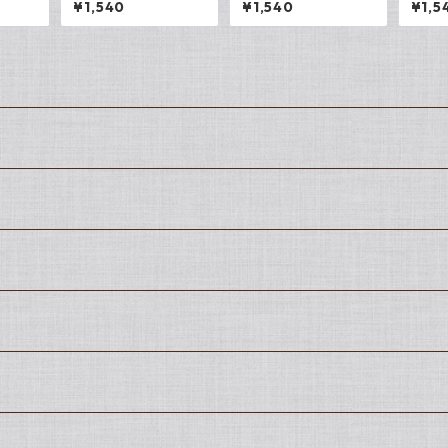
¥1,540
¥1,540
¥1,5
キャン
ンバスP3
ィ キ
ク