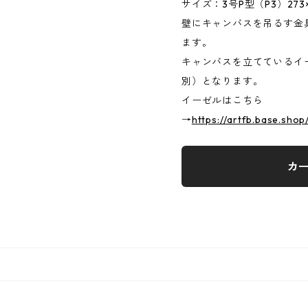
サイズ：3号P型（P3）273×
壁にキャンバスを吊るす金
ます。
キャンバスを立てているイ
別）となります。
イーゼルはこちら
→
https://artfb.base.sho
カ