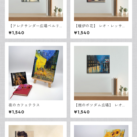
【アレクサンダー広場ベルリ
【暖炉の花】 レオ・レッサ
ン】 レオ・レッサー・ユリ
ー・ユリィ キャンバスP3
¥1,540
¥1,540
ィ キャンバスP3
夜のカフェテラス
【雨のポツダム広場】 レオ・
レッサー・ユリィ キャンバ
¥1,540
¥1,540
スF3