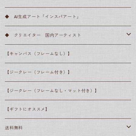
サンドロ・ボッティチェッリ
フィンセント・ファン・ゴッホ
バロック
川瀬巴水
◆ AI生成アート「インスパアート」
ピーテル・ブリューゲル
レンブラント・ファン・レイン
クロード・モネ
ロマン主義
横山大観
◆ クリエイター 国内アーティスト
ラファエロ・サンティ
カスパー・ダーヴィト・フリードリヒ
エドゥアール・マネ
写実主義
葛飾北斎
● 高田昌耶
【キャンバス（フレームなし）】
レオナルド・ダ・ヴィンチ
ジョゼフ・マロード・ウィリアム・ターナー
ジャン＝フランソワ・ミレー
ピエール＝オーギュスト・ルノワール
印象派
歌川広重
● しばさな
【ジークレー（フレーム付き）】
ヨハネス・フェルメール
アルフレッド・シスレー
ジャン＝フランソワ・ミレー
ポスト印象派
● シマザキミユキ
【ジークレー（フレームなし・マット付き）】
エドゥアール・マネ
ジョルジュ・スーラ
エドガー・ドガ
抽象派
【ギフトにオススメ】
エドガー・ドガ
フィンセント・ファン・ゴッホ
グスタフ・クリムト
ポール・セザンヌ
素朴派
送料無料