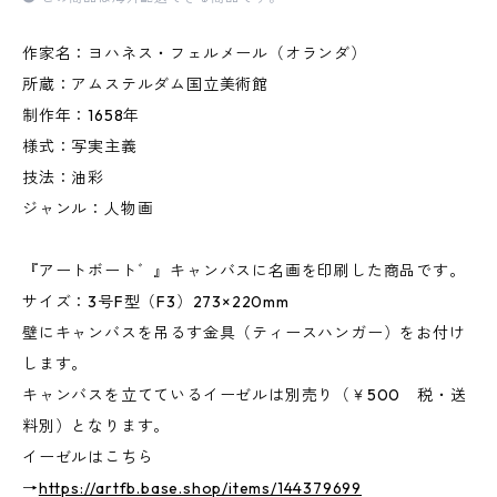
作家名：ヨハネス・フェルメール（オランダ）
所蔵：アムステルダム国立美術館
制作年：1658年
様式：写実主義
技法：油彩
ジャンル：人物画
『アートボート゛』キャンバスに名画を印刷した商品です。
サイズ：3号F型（F3）273×220mm
壁にキャンバスを吊るす金具（ティースハンガー）をお付け
します。
キャンバスを立てているイーゼルは別売り（￥500 税・送
料別）となります。
イーゼルはこちら
→
https://artfb.base.shop/items/144379699