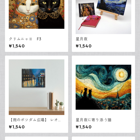
クリムニャⅡ F3
星月夜
¥1,540
¥1,540
【雨のポツダム広場】 レオ・
星月夜に寄り添う猫
レッサー・ユリィ キャンバ
¥1,540
¥1,540
スF3