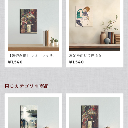
【暖炉の花】 レオ・レッサ
左足を曲げて座る女
ー・ユリィ キャンバスP3
¥1,540
¥1,540
同じカテゴリの商品