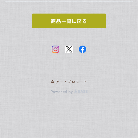
カミーユ・ピサロ
ポール・セザンヌ
アンリ・ルソー
ヨハネス・フェルメール
新古典主義
世界の名画
商品一覧に戻る
クロード・モネ
ジャック＝ルイ・ダヴィッド
サムトフト
アールヌーヴォー
日本の名画
ピエール＝オーギュスト・ルノワール
アルフォンス・ミュシャ
グスタフ・クリムト
ロココ
スヌーピー
ポール・シニャック
アンリ・ド・トゥールーズ＝ロートレック
フランソワ・ブーシェ
ジョルジュ・スーラ
ラファエル前派
© アートプロモート
ジャン・オノレ・フラゴナール
ジョン・エヴァレット・ミレー
ジョン・エヴァレット・ミレー
バティニョール派
Powered by
アルフレッド・シスレー
アンリ・ルソー