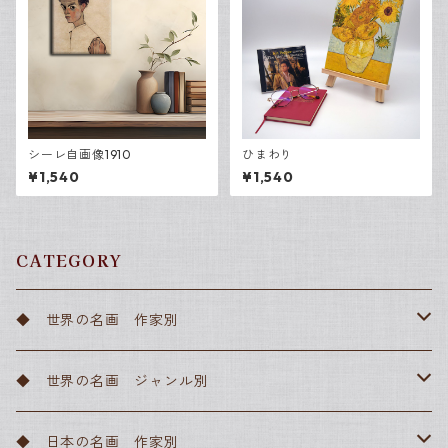
シーレ自画像1910
ひまわり
¥1,540
¥1,540
CATEGORY
◆ 世界の名画 作家別
アルフォンス・ミュシャ
◆ 世界の名画 ジャンル別
アンリ・ド・トゥールーズ＝ロートレック
ルネッサンス
◆ 日本の名画 作家別