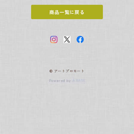
アンリ・ルソー
ヨハネス・フェルメール
新古典主義
世界の名画
商品一覧に戻る
クロード・モネ
ジャック＝ルイ・ダヴィッド
サムトフト
アールヌーヴォー
日本の名画
ピエール＝オーギュスト・ルノワール
アルフォンス・ミュシャ
グスタフ・クリムト
ロココ
スヌーピー
ポール・シニャック
アンリ・ド・トゥールーズ＝ロートレック
フランソワ・ブーシェ
ジョルジュ・スーラ
ラファエル前派
© アートプロモート
ジャン・オノレ・フラゴナール
ジョン・エヴァレット・ミレー
ジョン・エヴァレット・ミレー
バティニョール派
Powered by
アルフレッド・シスレー
アンリ・ルソー
レオナルド・ダ・ヴィンチ