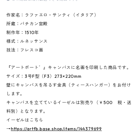
作家名：ラファエロ・サンティ（イタリア）
所蔵：バチカン宮殿
制作年：1510年
様式：ルネッサンス
技法：フレスコ画
『アートボート゛』キャンバスに名画を印刷した商品です。
サイズ：3号F型（F3）273×220mm
壁にキャンバスを吊るす金具（ティースハンガー）をお付け
します。
キャンバスを立てているイーゼルは別売り（￥500 税・送
料別）となります。
イーゼルはこちら
→
https://artfb.base.shop/items/144379699