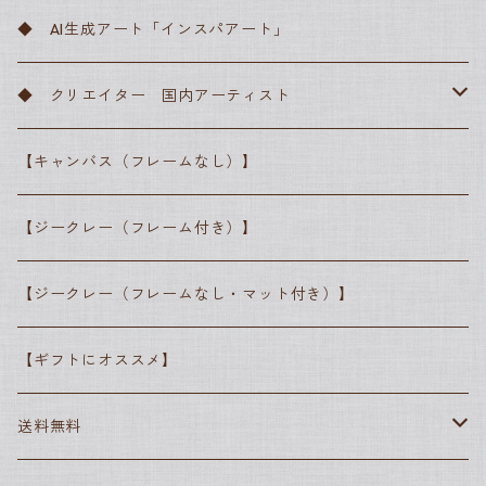
サンドロ・ボッティチェッリ
フィンセント・ファン・ゴッホ
バロック
川瀬巴水
◆ AI生成アート「インスパアート」
ピーテル・ブリューゲル
レンブラント・ファン・レイン
クロード・モネ
ロマン主義
横山大観
◆ クリエイター 国内アーティスト
ラファエロ・サンティ
カスパー・ダーヴィト・フリードリヒ
エドゥアール・マネ
写実主義
葛飾北斎
● 高田昌耶
【キャンバス（フレームなし）】
レオナルド・ダ・ヴィンチ
ジョゼフ・マロード・ウィリアム・ターナー
ジャン＝フランソワ・ミレー
ピエール＝オーギュスト・ルノワール
印象派
歌川広重
● しばさな
【ジークレー（フレーム付き）】
ヨハネス・フェルメール
アルフレッド・シスレー
ジャン＝フランソワ・ミレー
ポスト印象派
● シマザキミユキ
【ジークレー（フレームなし・マット付き）】
エドゥアール・マネ
ジョルジュ・スーラ
エドガー・ドガ
抽象派
【ギフトにオススメ】
エドガー・ドガ
フィンセント・ファン・ゴッホ
グスタフ・クリムト
ポール・セザンヌ
素朴派
送料無料
カミーユ・ピサロ
ポール・セザンヌ