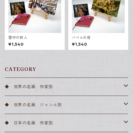
雪中の狩人
バベルの塔
¥1,540
¥1,540
CATEGORY
◆ 世界の名画 作家別
アルフォンス・ミュシャ
◆ 世界の名画 ジャンル別
アンリ・ド・トゥールーズ＝ロートレック
ルネッサンス
◆ 日本の名画 作家別