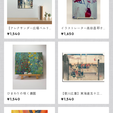
【アレクサンダー広場ベルリ
イラストレーター高田昌耶さ
ン】 レオ・レッサー・ユリ
ん「小さな花瓶」
¥1,540
¥1,650
ィ キャンバスP3
ひまわりの咲く農園
【歌川広重】東海道五十三
次 日本橋 朝之景
¥1,540
¥1,540