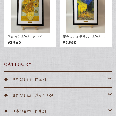
ひまわり APジークレイ
夜のカフェテラス APジーク
レイ
¥3,960
¥3,960
CATEGORY
◆ 世界の名画 作家別
アルフォンス・ミュシャ
◆ 世界の名画 ジャンル別
アンリ・ド・トゥールーズ＝ロートレック
ルネッサンス
◆ 日本の名画 作家別