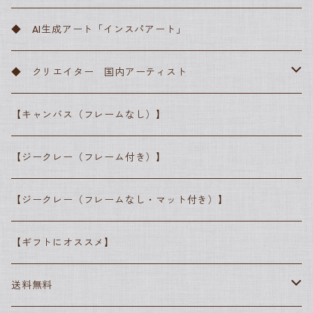
サンドロ・ボッティチェッリ
フィンセント・ファン・ゴッホ
バロック
川瀬巴水
◆ AI生成アート「インスパアート」
ピーテル・ブリューゲル
レンブラント・ファン・レイン
クロード・モネ
ロマン主義
横山大観
◆ クリエイター 国内アーティスト
ラファエロ・サンティ
カスパー・ダーヴィト・フリードリヒ
エドゥアール・マネ
写実主義
葛飾北斎
● 高田昌耶
【キャンバス（フレームなし）】
レオナルド・ダ・ヴィンチ
ジョゼフ・マロード・ウィリアム・ターナー
ジャン＝フランソワ・ミレー
ピエール＝オーギュスト・ルノワール
印象派
歌川広重
● しばさな
【ジークレー（フレーム付き）】
ヨハネス・フェルメール
アルフレッド・シスレー
ジャン＝フランソワ・ミレー
ポスト印象派
● シマザキミユキ
【ジークレー（フレームなし・マット付き）】
エドゥアール・マネ
ジョルジュ・スーラ
エドガー・ドガ
抽象派
【ギフトにオススメ】
エドガー・ドガ
フィンセント・ファン・ゴッホ
グスタフ・クリムト
ポール・セザンヌ
素朴派
送料無料