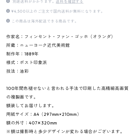
別途送料がかかります。
送料を確認する
¥4,500以上のご注文で国内送料が無料になります。
この商品は海外配送できる商品です。
作家名：フィンセント・ファン・ゴッホ（オランダ）
所蔵：ニューヨーク近代美術館
制作年：1889年
様式：ポスト印象派
技法：油彩
100年間色褪せないと言われる手法で印刷した高精細高画質
の複製画です。
額装してお届けします。
用紙サイズ：A4（297mm×210mm）
額の外寸：407✕320mm
※額は撮影時と多少デザインが変わる場合がございます。