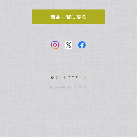
カミーユ・ピサロ
ポール・セザンヌ
アンリ・ルソー
ヨハネス・フェルメール
新古典主義
世界の名画
商品一覧に戻る
クロード・モネ
ジャック＝ルイ・ダヴィッド
サムトフト
アールヌーヴォー
日本の名画
ピエール＝オーギュスト・ルノワール
アルフォンス・ミュシャ
グスタフ・クリムト
ロココ
スヌーピー
ポール・シニャック
アンリ・ド・トゥールーズ＝ロートレック
フランソワ・ブーシェ
ジョルジュ・スーラ
ラファエル前派
© アートプロモート
ジャン・オノレ・フラゴナール
ジョン・エヴァレット・ミレー
ジョン・エヴァレット・ミレー
バティニョール派
Powered by
アルフレッド・シスレー
アンリ・ルソー
レオナルド・ダ・ヴィンチ