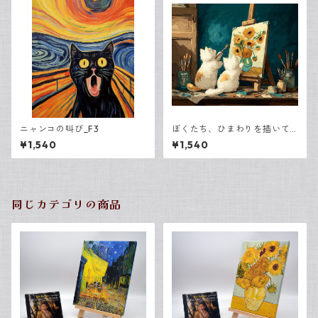
ニャンコの叫び_F3
ぼくたち、ひまわりを描いて
います
¥1,540
¥1,540
同じカテゴリの商品