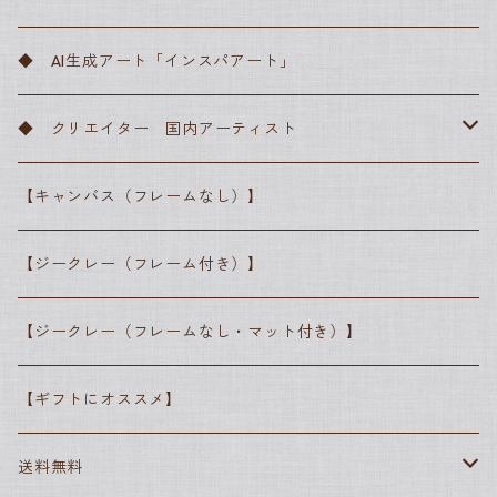
サンドロ・ボッティチェッリ
フィンセント・ファン・ゴッホ
バロック
川瀬巴水
◆ AI生成アート「インスパアート」
ピーテル・ブリューゲル
レンブラント・ファン・レイン
クロード・モネ
ロマン主義
横山大観
◆ クリエイター 国内アーティスト
ラファエロ・サンティ
カスパー・ダーヴィト・フリードリヒ
エドゥアール・マネ
写実主義
葛飾北斎
● 高田昌耶
【キャンバス（フレームなし）】
レオナルド・ダ・ヴィンチ
ジョゼフ・マロード・ウィリアム・ターナー
ジャン＝フランソワ・ミレー
ピエール＝オーギュスト・ルノワール
印象派
歌川広重
● しばさな
【ジークレー（フレーム付き）】
ヨハネス・フェルメール
アルフレッド・シスレー
ジャン＝フランソワ・ミレー
ポスト印象派
● シマザキミユキ
【ジークレー（フレームなし・マット付き）】
エドゥアール・マネ
ジョルジュ・スーラ
エドガー・ドガ
抽象派
【ギフトにオススメ】
エドガー・ドガ
フィンセント・ファン・ゴッホ
グスタフ・クリムト
ポール・セザンヌ
素朴派
送料無料