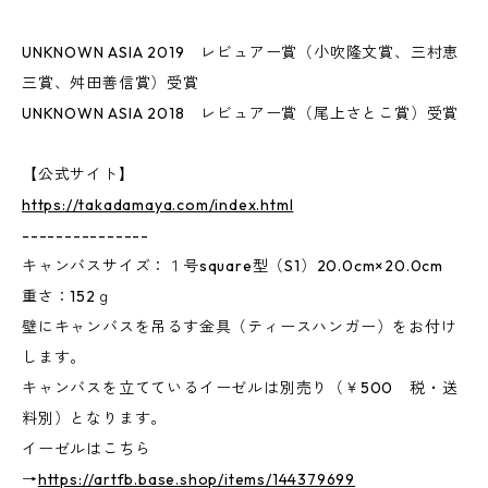
UNKNOWN ASIA 2019 レビュアー賞（小吹隆文賞、三村恵
三賞、舛田善信賞）受賞
UNKNOWN ASIA 2018 レビュアー賞（尾上さとこ賞）受賞
【公式サイト】
https://takadamaya.com/index.html
---------------
キャンバスサイズ：１号square型（S1）20.0cm×20.0cm
重さ：152ｇ
壁にキャンバスを吊るす金具（ティースハンガー）をお付け
します。
キャンバスを立てているイーゼルは別売り（￥500 税・送
料別）となります。
イーゼルはこちら
→
https://artfb.base.shop/items/144379699