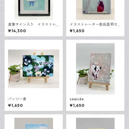
直筆サイン入り イラストレ
イラストレーター高田昌耶さ
ーター高田昌耶さん『傘に入
ん「小さな花瓶」
¥14,300
¥1,650
りませんか』
パンジー達
seaside
¥1,650
¥1,650