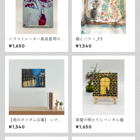
イラストレーター高田昌耶さ
猫とバラ１_F3
ん「小さな花瓶」
¥1,650
¥1,540
【雨のポツダム広場】 レオ・
部屋の明かりにベンガル猫
レッサー・ユリィ キャンバ
¥1,540
¥1,650
スF3