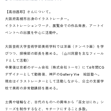
【高田昌耶】さんについて。
大阪府高槻市出身のイラストレーター。
イラストレーションワーク、展覧会での作品発表、アートイ
ベントへの出展を中心に活動中。
大阪芸術大学芸術学部美術学科では洋画（テンペラ画）を学
びつつ、探検部の部長を務める。（山川洞窟を主なフィール
ドとして活動）
卒業後は京都のゲーム会社（株式会社トーセ）にて6年間CG
デザイナーとして勤務後、神戸のGallery Vie 絵話塾へ。
現在はイラストレーターとして活動しながら、公立の支援学
校で美術の非常勤講師を務める。
土偶や埴輪など、古代のものへの興味から「巫女はにわ」シ
リーズを制作するなど、モチーフにすること多数。