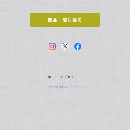
カミーユ・ピサロ
ポール・セザンヌ
アンリ・ルソー
ヨハネス・フェルメール
新古典主義
世界の名画
商品一覧に戻る
クロード・モネ
ジャック＝ルイ・ダヴィッド
サムトフト
アールヌーヴォー
日本の名画
ピエール＝オーギュスト・ルノワール
アルフォンス・ミュシャ
グスタフ・クリムト
ロココ
スヌーピー
ポール・シニャック
アンリ・ド・トゥールーズ＝ロートレック
フランソワ・ブーシェ
ジョルジュ・スーラ
ラファエル前派
© アートプロモート
ジャン・オノレ・フラゴナール
ジョン・エヴァレット・ミレー
ジョン・エヴァレット・ミレー
バティニョール派
Powered by
アルフレッド・シスレー
アンリ・ルソー