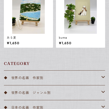
ある夏
kuma
¥1,650
¥1,650
CATEGORY
◆ 世界の名画 作家別
アルフォンス・ミュシャ
◆ 世界の名画 ジャンル別
アンリ・ド・トゥールーズ＝ロートレック
ルネッサンス
◆ 日本の名画 作家別